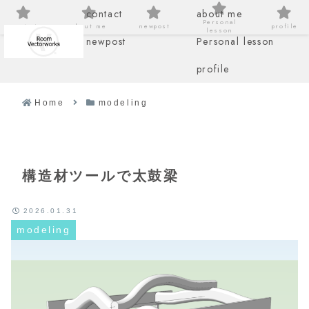
contact
about me
Personal
contact
about me
newpost
profile
lesson
newpost
Personal lesson
profile
Home
modeling
構造材ツールで太鼓梁
2026.01.31
modeling