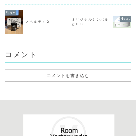
縁45・PB9.5・
りません。ありま
います。この状態
クロス1野縁の上
せんというか未熟
では、別光源を天
に断熱材が入るの
なので出来ないで
井スラブ上へ置い
で、野縁高さが45
す（笑）試行錯誤
た場合は光も届か
オリジナルシンボル
だとするとその分
しながらなのでタ
なくなります。こ
ノベルティ２
だけ隙間が出来ま
イムプラスです。
れを解決します。
とIFC
す。コレは断熱材
「シンボルのダウ
の施工上不可で
ンライトを編集す
す。なので...
る場合」1 シン
ボ...
コメント
コメントを書き込む