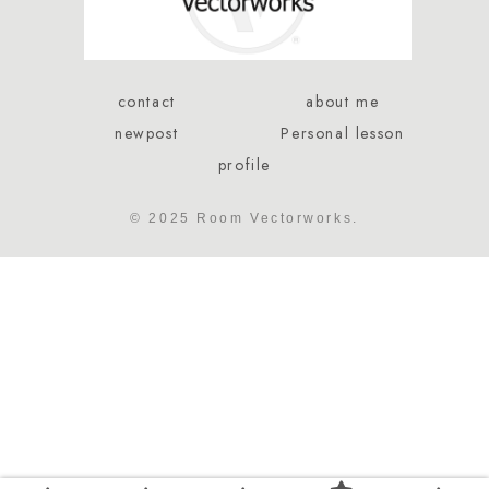
contact
about me
newpost
Personal lesson
profile
© 2025 Room Vectorworks.