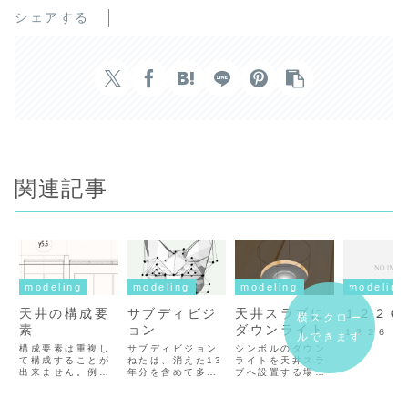
シェアする
関連記事
modeling
modeling
modeling
modeling
天井の構成要
サブディビジ
天井スラブに
１２２６
横スクロー
素
ョン
ダウンライト
１２２６
ルできます
構成要素は重複し
サブディビジョン
シンボルのダウン
て構成することが
ねたは、消えた13
ライトを天井スラ
出来ません。例え
年分を含めて多分
ブへ設置する場
ば上図左の天井ス
初めてだと思いま
合、普通に置いた
ラブスタイルの場
す。と言ってもム
だけでは天井スラ
合・断熱材60・野
ービーで解説はあ
ブに埋没してしま