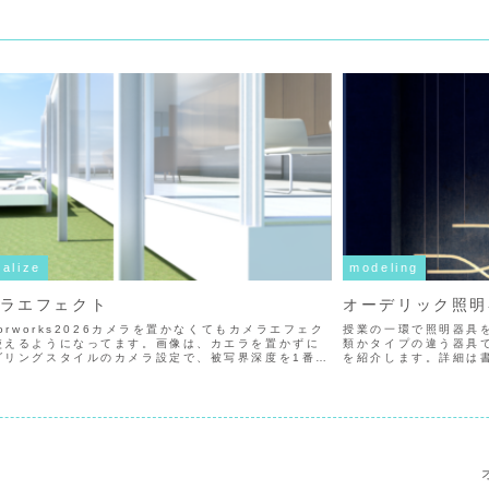
ualize
modeling
ラエフェクト
オーデリック照明
torworks2026カメラを置かなくてもカメラエフェク
授業の一環で照明器具
使えるようになってます。画像は、カエラを置かずに
類かタイプの違う器具
ダリングスタイルのカメラ設定で、被写界深度を1番手
を紹介します。詳細は
柱に合わせたものです。一番大きな要因は2026でレン
あります。器具本体の
グスタイ...
モデリングは簡単なので