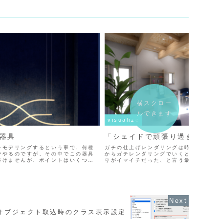
横スクロー
ルできます
visualize
器具
「シェイドで頑張り過ぎない」
をモデリングするという事で、何種
ガチの仕上げレンダリングは時間が掛か
でやるのですが、その中でこの器具
からガチレンダリングでいくと、1時間
書けませんが、ポイントはいくつか
りがイマイチだった、と言う最悪の結果
曲線、光源、テクスチャ・・・ま、
ん。シェイドレンダリングは進化してま
すが、出来...
ィックレンダリングとは性格が全く...
オブジェクト取込時のクラス表示設定