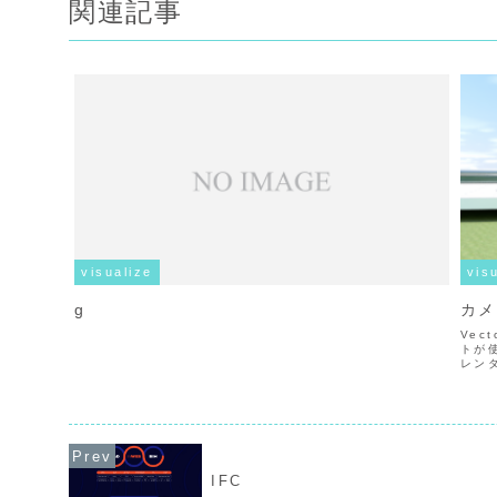
関連記事
visualize
vis
g
カメ
Vec
トが
レン
前の
ダリン
IFC