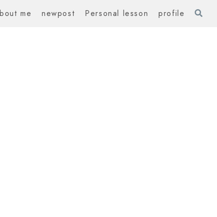
bout me
newpost
Personal lesson
profile