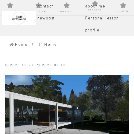
contact
about me
Personal
contact
about me
newpost
profile
lesson
newpost
Personal lesson
profile
Home
Home
2025.12.21
2026.02.13